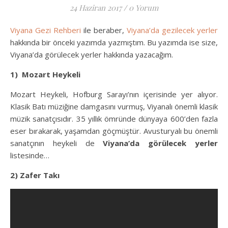
24 Haziran 2017
/
0 Yorum
Viyana Gezi Rehberi
ile beraber,
Viyana’da gezilecek yerler
hakkında bir önceki yazımda yazmıştım. Bu yazımda ise size,
Viyana’da görülecek yerler hakkında yazacağım.
1) Mozart Heykeli
Mozart Heykeli, Hofburg Sarayı’nın içerisinde yer alıyor.
Klasik Batı müziğine damgasını vurmuş, Viyanalı önemli klasik
müzik sanatçısıdır. 35 yıllık ömründe dünyaya 600’den fazla
eser bırakarak, yaşamdan göçmüştür. Avusturyalı bu önemli
sanatçının heykeli de
Viyana’da görülecek yerler
listesinde…
2) Zafer Takı