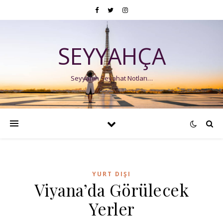
SEYYAHÇA
Seyyahın Seyahat Notları…
YURT DIŞI
Viyana’da Görülecek
Yerler