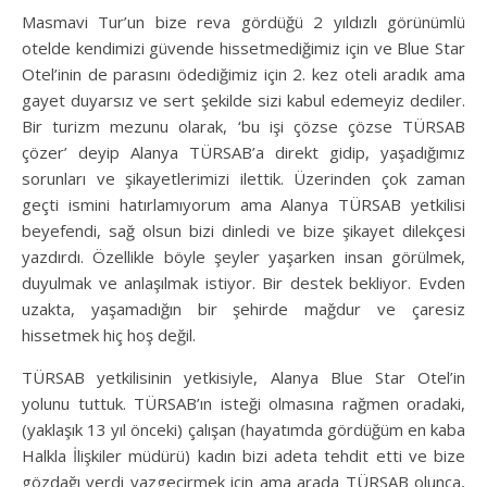
Masmavi Tur’un bize reva gördüğü 2 yıldızlı görünümlü
otelde kendimizi güvende hissetmediğimiz için ve Blue Star
Otel’inin de parasını ödediğimiz için 2. kez oteli aradık ama
gayet duyarsız ve sert şekilde sizi kabul edemeyiz dediler.
Bir turizm mezunu olarak, ‘bu işi çözse çözse TÜRSAB
çözer’ deyip Alanya TÜRSAB’a direkt gidip, yaşadığımız
sorunları ve şikayetlerimizi ilettik. Üzerinden çok zaman
geçti ismini hatırlamıyorum ama Alanya TÜRSAB yetkilisi
beyefendi, sağ olsun bizi dinledi ve bize şikayet dilekçesi
yazdırdı. Özellikle böyle şeyler yaşarken insan görülmek,
duyulmak ve anlaşılmak istiyor. Bir destek bekliyor. Evden
uzakta, yaşamadığın bir şehirde mağdur ve çaresiz
hissetmek hiç hoş değil.
TÜRSAB yetkilisinin yetkisiyle, Alanya Blue Star Otel’in
yolunu tuttuk. TÜRSAB’ın isteği olmasına rağmen oradaki,
(yaklaşık 13 yıl önceki) çalışan (hayatımda gördüğüm en kaba
Halkla İlişkiler müdürü) kadın bizi adeta tehdit etti ve bize
gözdağı verdi vazgeçirmek için ama arada TÜRSAB olunca,