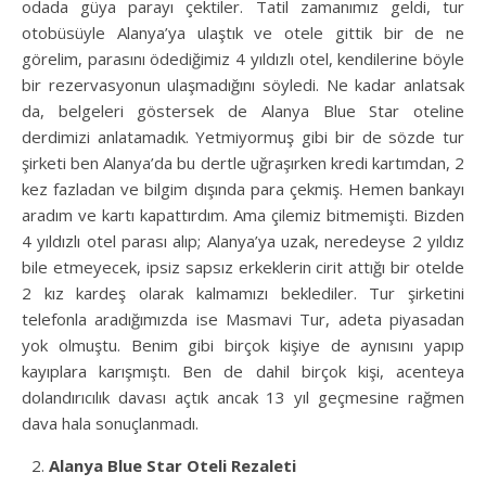
odada güya parayı çektiler. Tatil zamanımız geldi, tur
otobüsüyle Alanya’ya ulaştık ve otele gittik bir de ne
görelim, parasını ödediğimiz 4 yıldızlı otel, kendilerine böyle
bir rezervasyonun ulaşmadığını söyledi. Ne kadar anlatsak
da, belgeleri göstersek de Alanya Blue Star oteline
derdimizi anlatamadık. Yetmiyormuş gibi bir de sözde tur
şirketi ben Alanya’da bu dertle uğraşırken kredi kartımdan, 2
kez fazladan ve bilgim dışında para çekmiş. Hemen bankayı
aradım ve kartı kapattırdım. Ama çilemiz bitmemişti. Bizden
4 yıldızlı otel parası alıp; Alanya’ya uzak, neredeyse 2 yıldız
bile etmeyecek, ipsiz sapsız erkeklerin cirit attığı bir otelde
2 kız kardeş olarak kalmamızı beklediler. Tur şirketini
telefonla aradığımızda ise Masmavi Tur, adeta piyasadan
yok olmuştu. Benim gibi birçok kişiye de aynısını yapıp
kayıplara karışmıştı. Ben de dahil birçok kişi, acenteya
dolandırıcılık davası açtık ancak 13 yıl geçmesine rağmen
dava hala sonuçlanmadı.
Alanya Blue Star Oteli Rezaleti