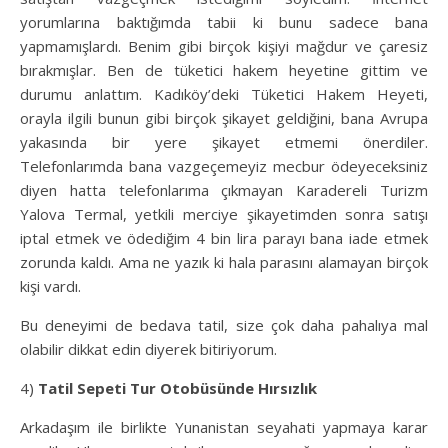
yorumlarına baktığımda tabii ki bunu sadece bana
yapmamışlardı. Benim gibi birçok kişiyi mağdur ve çaresiz
bırakmışlar. Ben de tüketici hakem heyetine gittim ve
durumu anlattım. Kadıköy’deki Tüketici Hakem Heyeti,
orayla ilgili bunun gibi birçok şikayet geldiğini, bana Avrupa
yakasında bir yere şikayet etmemi önerdiler.
Telefonlarımda bana vazgeçemeyiz mecbur ödeyeceksiniz
diyen hatta telefonlarıma çıkmayan Karadereli Turizm
Yalova Termal, yetkili merciye şikayetimden sonra satışı
iptal etmek ve ödediğim 4 bin lira parayı bana iade etmek
zorunda kaldı. Ama ne yazık ki hala parasını alamayan birçok
kişi vardı.
Bu deneyimi de bedava tatil, size çok daha pahalıya mal
olabilir dikkat edin diyerek bitiriyorum.
4)
Tatil Sepeti Tur Otobüsünde Hırsızlık
Arkadaşım ile birlikte Yunanistan seyahati yapmaya karar