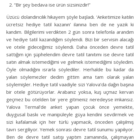
“Bir şey bedava ise ürün sizsinizdir!”
Üzücü dolandırıcılık hikayem şöyle başladı. ‘Anketimize katılın
ücretsiz hediye tatil kazanın’ ilanına ben de ne yazık ki
kandım. Bilgilerimi verdikten 2 gün sonra telefonla arandım
ve hediye tatil kazandığım söylendi. Bizi bir servisin alacağı
ve otele gideceğimiz söylendi. Daha önceden devre tatil
sattığım için şüphelendim devre tatil tanıtımı ise devre tatil
satın almak istemediğimi ve gelmek istemediğimi söyledim.
Öyle olmadığını ısrarla söylediler. Herhalde bu kadar da
yalan söylemezler dedim gittim ama tam olarak yalan
söylemişler. Hediye tatil vaadiyle sizi Yalova’da dağın başına
bir otele götürüyorlar. Arabanız yoksa, kuş uçmaz kervan
geçmez bu otelden bir yere gitmeniz neredeyse imkansız.
Yalova Termal’de anket yapan çocuk önce yemekte,
duygusal baskı ve manipüleyle güya kendini sevdirmek ve
sizi kafalamak için her türlü yapmacık, önceden çalışılmış
tavrı sergiliyor. Yemek sonrası devre tatil sunumu yapılıyor.
Ben de devre tatil satışı yaptım zamanında, çalışmayan