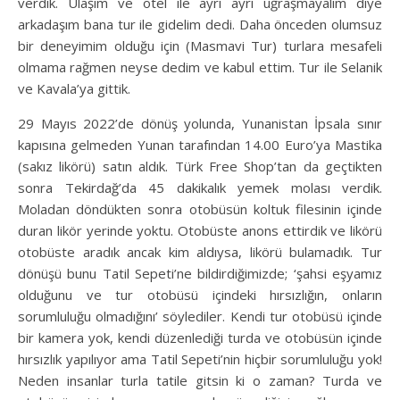
verdik. Ulaşım ve otel ile ayrı ayrı uğraşmayalım diye
arkadaşım bana tur ile gidelim dedi. Daha önceden olumsuz
bir deneyimim olduğu için (Masmavi Tur) turlara mesafeli
olmama rağmen neyse dedim ve kabul ettim. Tur ile Selanik
ve Kavala’ya gittik.
29 Mayıs 2022’de dönüş yolunda, Yunanistan İpsala sınır
kapısına gelmeden Yunan tarafından 14.00 Euro’ya Mastika
(sakız likörü) satın aldık. Türk Free Shop’tan da geçtikten
sonra Tekirdağ’da 45 dakikalık yemek molası verdik.
Moladan döndükten sonra otobüsün koltuk filesinin içinde
duran likör yerinde yoktu. Otobüste anons ettirdik ve likörü
otobüste aradık ancak kim aldıysa, likörü bulamadık. Tur
dönüşü bunu Tatil Sepeti’ne bildirdiğimizde; ‘şahsi eşyamız
olduğunu ve tur otobüsü içindeki hırsızlığın, onların
sorumluluğu olmadığını’ söylediler. Kendi tur otobüsü içinde
bir kamera yok, kendi düzenlediği turda ve otobüsün içinde
hırsızlık yapılıyor ama Tatil Sepeti’nin hiçbir sorumluluğu yok!
Neden insanlar turla tatile gitsin ki o zaman? Turda ve