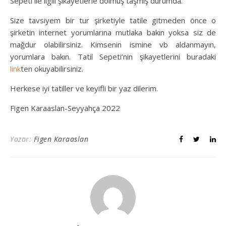
Sepeti ile ilgili şikayetlerle dolmuş taşmış durumda.
Size tavsiyem bir tur şirketiyle tatile gitmeden önce o
şirketin internet yorumlarına mutlaka bakın yoksa siz de
mağdur olabilirsiniz. Kimsenin ismine vb aldanmayın,
yorumlara bakın. Tatil Sepeti’nin şikayetlerini buradaki
link
ten okuyabilirsiniz.
Herkese iyi tatiller ve keyifli bir yaz dilerim.
Figen Karaaslan-Seyyahça 2022
Yazar:
Figen Karaaslan