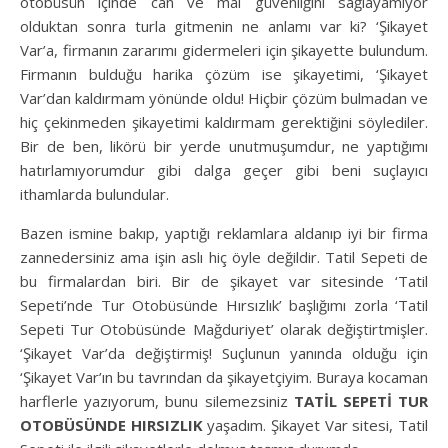
otobüsün içinde can ve mal güvenliğini sağlayamıyor
olduktan sonra turla gitmenin ne anlamı var ki? ‘Şikayet
Var’a, firmanın zararımı gidermeleri için şikayette bulundum.
Firmanın bulduğu harika çözüm ise şikayetimi, ‘Şikayet
Var’dan kaldırmam yönünde oldu! Hiçbir çözüm bulmadan ve
hiç çekinmeden şikayetimi kaldırmam gerektiğini söylediler.
Bir de ben, likörü bir yerde unutmuşumdur, ne yaptığımı
hatırlamıyorumdur gibi dalga geçer gibi beni suçlayıcı
ithamlarda bulundular.
Bazen ismine bakıp, yaptığı reklamlara aldanıp iyi bir firma
zannedersiniz ama işin aslı hiç öyle değildir. Tatil Sepeti de
bu firmalardan biri. Bir de şikayet var sitesinde ‘Tatil
Sepeti’nde Tur Otobüsünde Hırsızlık’ başlığımı zorla ‘Tatil
Sepeti Tur Otobüsünde Mağduriyet’ olarak değiştirtmişler.
‘Şikayet Var’da değiştirmiş! Suçlunun yanında olduğu için
‘Şikayet Var’ın bu tavrından da şikayetçiyim. Buraya kocaman
harflerle yazıyorum, bunu silemezsiniz
TATİL SEPETİ TUR
OTOBÜSÜNDE HIRSIZLIK
yaşadım. Şikayet Var sitesi, Tatil