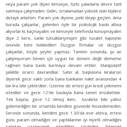
veya param yok diyen kimseye, türlü yalanlarla devre tatil
satmaya çalışmadım. Geliri, ortalamadan yüksek olan kişilere
detaylı anlattım. Param yok diyene, peki deyip geçtim. Ama
burada çalışanlar, gelenleri öyle bir psikolojik baskı altına
alıyorlar ki; kaçmayalım ve kimseyle telefonda konuşmayalım
diye 2 kere, sanki tutsaklarıymışım gibi tuvalet kapısının
önünde beni beklediler! Düzgün firmalar ve düzgün
çalışanlar, böyle şeyler yapmaz. Tanıtım sonunda, şu an
çalışmıyorum benim için uygun bir dönem değil dememe
rağmen bana baskı kurmaya devam ettiler. Manipülatif
şekilde ısrarcı davrandılar. Satın al, başkasına kiralarsın
diyerek gece vakti zorla bana bankanın nakit avansından 4
bin lira bile çektirdiler. Üzerine de ertesi gün kredi çekmemi
istediler ve gece 12’de baskıyla bana senet imzalattılar.
Tek başına, gece 12 olmuş iken, tuvalete bile yalnız
gidemediğim bir ortamda kendimi güvende hissedemedim.
Servisle sonunda, kendimi gece 1.30’da eve atınca, ertesi
günü param olmadığını ve yaptıklarının iyi niyetli olmadığını
satıştan vazgeçmek istediğimi söyledim. İnternet