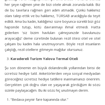
her şeye rağmen yine de bizi otele almak zorunda kaldı. Biz
de bu tavırlara rağmen geri adım atmadık. Çünkü hakkımız
olanı talep ettik ve bu hakkımız, TÜRSAB aracılığıyla da teyit
edildi. Ama bu kadın, kaldığımız süre boyunca sürekli bizi göz
hapsinde tutup, kötü davranmayı ihmal etmedi. Hatta
giderken ‘siz bizim havluları çalmışsınızdır bavulunuzu
arayacağız’ deme cüretinde bulunan rezil ötesi otel ve otel
çalışanı bu kadını hala unutmuyorum. Böyle rezil insanların
çalıştığı, rezil otellere gitmeyin mağdur olursunuz.
Karadereli Turizm Yalova Termal Oteli
Şu son dönemin en büyük dolandırıcılık yollarından birisi de
ücretsiz hediye tatil. Anketörlerden veya sosyal medyadan
göreceğiniz ücretsiz hediye tatillere inanmamanızı öneririm.
Gerçekten çok doğru olan ve yaşayarak gördüğüm iki sözü
sizinle paylaşacağım. Bu iki sözü hiç unutmayın derim.
“Bedava peynir fare kapanında olur.”