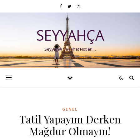
SEYYAHÇA
Seyyahın Seyahat Notları…
GENEL
Tatil Yapayım Derken
Mağdur Olmayın!