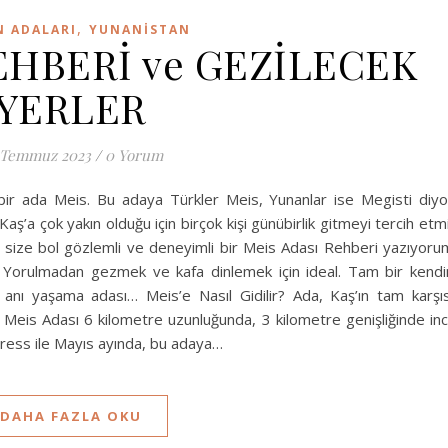
,
 ADALARI
YUNANISTAN
EHBERİ ve GEZİLECEK
YERLER
 Temmuz 2023
/
0 Yorum
 bir ada Meis. Bu adaya Türkler Meis, Yunanlar ise Megisti diyo
Kaş’a çok yakın olduğu için birçok kişi günübirlik gitmeyi tercih etm
size bol gözlemli ve deneyimli bir Meis Adası Rehberi yazıyoru
k. Yorulmadan gezmek ve kafa dinlemek için ideal. Tam bir kendi
nı yaşama adası… Meis’e Nasıl Gidilir? Ada, Kaş’ın tam karşıs
 Meis Adası 6 kilometre uzunluğunda, 3 kilometre genişliğinde in
press ile Mayıs ayında, bu adaya…
DAHA FAZLA OKU