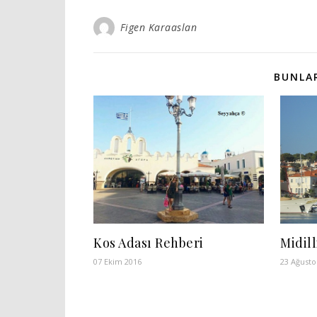
Figen Karaaslan
BUNLAR
Kos Adası Rehberi
Midill
07 Ekim 2016
23 Ağusto