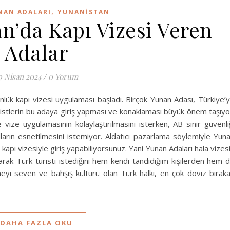
,
NAN ADALARI
YUNANISTAN
n’da Kapı Vizesi Veren
Adalar
9 Nisan 2024
/
0 Yorum
nlük kapı vizesi uygulaması başladı. Birçok Yunan Adası, Türkiye’
turistlerin bu adaya giriş yapması ve konaklaması büyük önem taşıyo
vize uygulamasının kolaylaştırılmasını isterken, AB sınır güvenli
ların esnetilmesini istemiyor. Aldatıcı pazarlama söylemiyle Yun
 kapı vizesiyle giriş yapabiliyorsunuz. Yani Yunan Adaları hala vizes
larak Türk turisti istediğini hem kendi tandıdığım kişilerden hem 
yi seven ve bahşiş kültürü olan Türk halkı, en çok döviz bırak
DAHA FAZLA OKU