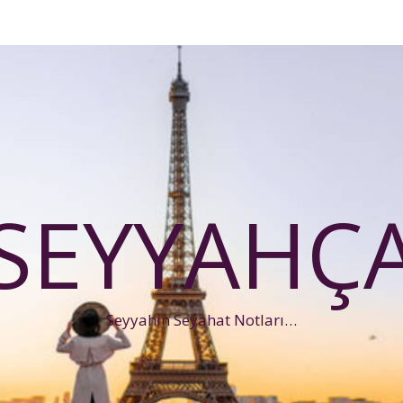
SEYYAHÇ
Seyyahın Seyahat Notları…