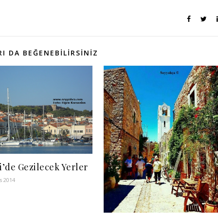
I DA BEĞENEBILIRSINIZ
i’de Gezilecek Yerler
s 2014