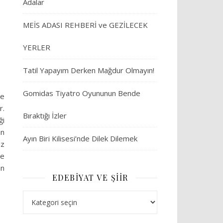
Adalar
MEİS ADASI REHBERİ ve GEZİLECEK
YERLER
Tatil Yapayım Derken Mağdur Olmayın!
Gomidas Tiyatro Oyununun Bende
ye
r.
Bıraktığı İzler
ği
an
Ayın Biri Kilisesi’nde Dilek Dilemek
iz
de
an
EDEBIYAT VE ŞIIR
Edebiyat ve Şiir