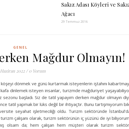
Sakız Adası Köyleri ve Sakı
Ağacı
29 Temmuz 2016
GENEL
Derken Mağdur Olmayın!
 Haziran 2022
/
0 Yorum
an köşeyi dönmek ve günü kurtarmak isteyenlerin iştahını kabartma
kafa dinlemek isteyen insanlar, turizmde mağduriyet yaşayabiliyo
yaz sezonu başladı. Siz de tatil yapayım derken mağdur olmayın di
 tatil yapmak bir lüks değil bir ihtiyaçtır. Bunu tartışmıyorum bil
rsite seyahat işletmeciliği oldu. Turizm sektöründe İstanbul’d
 turizm çalışanı olarak, turizm sektörünün iç yüzünü de iyi biliyoru
ış olsam da; hem çalışan hem müşteri olarak turizm sektö