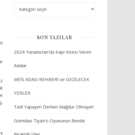
Yurt İçi
SON YAZILAR
si
2024 Yunanistan’da Kapı Vizesi Veren
ir
Adalar
MEİS ADASI REHBERİ ve GEZİLECEK
iz
ak
YERLER
de
ş,
Tatil Yapayım Derken Mağdur Olmayın!
Gomidas Tiyatro Oyununun Bende
nı
Bıraktığı İzler