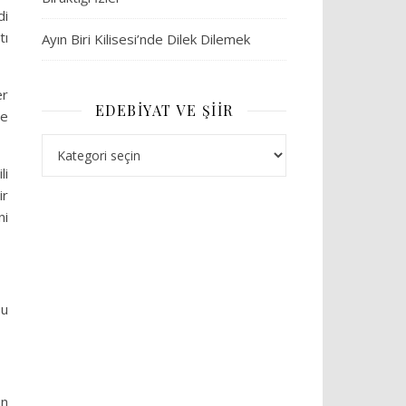
di
tı
Ayın Biri Kilisesi’nde Dilek Dilemek
er
EDEBIYAT VE ŞIIR
de
Edebiyat ve Şiir
li
ir
ni
bu
en