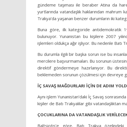
gündeme taşıması ile beraber Atina da hare
yurtlarında vatandaşlık haklarından mahrum kala
Trakya’da yaşanan benzer durumların iki kategor
Buna göre, ilk kategoride antidemokratik 1
bulunuyor. Yunanistan bu kişilere 2007 yılın
işlemleri oldukça ağır işliyor. Bu nedenle Batı 
Bu durumla ilgili bir başka sorun ise bu insanlar
mercilere başvurmamaları. Bu sorunun üstesinden
direktif göndermeye hazırlanıyor. Bu direkti
beklemeden sorunun çözülmesi için devreye g
İÇ SAVAŞ MAĞDURLARI İÇİN DE ADIM YOL
Aynı işlem Yunanistan’daki İç Savaş sonrasında So
kişiler de Batı Trakyalılar gibi vatandaşlıktan m
ÇOCUKLARINA DA VATANDAŞLIK VERİLECE
Baltsiotis’e göre, Batı Trakya özelindeki 