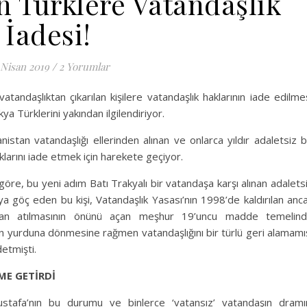
n Türklere Vatandaşlık
İadesi!
 Nisan 2019
/
2 Yorumlar
atandaşlıktan çıkarılan kişilere vatandaşlık haklarının iade edilme
ya Türklerini yakından ilgilendiriyor.
stan vatandaşlığı ellerinden alınan ve onlarca yıldır adaletsiz b
ıklarını iade etmek için harekete geçiyor.
öre, bu yeni adım Batı Trakyalı bir vatandaşa karşı alınan adalets
a göç eden bu kişi, Vatandaşlık Yasası’nın 1998’de kaldırılan anc
ıktan atılmasının önünü açan meşhur 19’uncu madde temelin
dan yurduna dönmesine rağmen vatandaşlığını bir türlü geri alamamı
detmişti.
ME GETİRDİ
 Mustafa’nın bu durumu ve binlerce ‘vatansız’ vatandaşın dramı