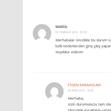
MARIA
03 TEMMUZ 2019 : 02:39
Merhabalar öncelikle bu durum sad
belli nedenlerden giriş çıkış yap
teşekkür ederim
FIGEN KARAASLAN
20 EKIM 2019 : 19:41
Merhaba,
sizin durumunuzu tam ola
Elinizdeki evraklarla vatand