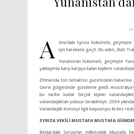
Yunanistan’da
18
A
tina’daki Syriza hükümeti, geçmişte v
için harekete geçti. Bu adım, Batı Trak
Yunanistan hükümeti, geçmişte Yunani
yaklaşımla karşı karşıya kalan kişilere vatandaşl
Efimerida ton Sintakton gazetesinin haberine g
tavrın gölgesinde gündeme geldi. Avustralya’y
bu tarihe kadar birçok kişinin vatandaşl
vatandaşlıktan yoksun bırakılmıştı. 2004 yılın
Vatandaşlık Konseyi ilgili başvuruyu iki kez red
SYRIZA VEKİLİ MUSTAFA MUSTAFA GÜNDE
İktidardaki Syriza’nın milletvekili Mustafa