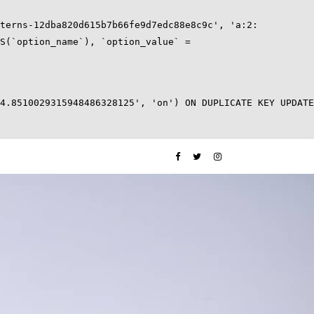
terns-12dba820d615b7b66fe9d7edc88e8c9c', 'a:2:
S(`option_name`), `option_value` =
4.8510029315948486328125', 'on') ON DUPLICATE KEY UPDATE