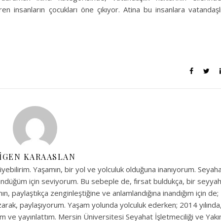
 insanların çocukları öne çıkıyor. Atina bu insanlara vatandaşl
IGEN KARAASLAN
ebilirim. Yaşamın, bir yol ve yolculuk olduğuna inanıyorum. Seyah
üşündüğüm için seviyorum. Bu sebeple de, fırsat buldukça, bir seyya
n, paylaştıkça zenginleştiğine ve anlamlandığına inandığım için de;
zarak, paylaşıyorum. Yaşam yolunda yolculuk ederken; 2014 yılında
ım ve yayınlattım. Mersin Üniversitesi Seyahat İşletmeciliği ve Yakı