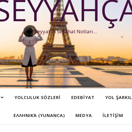
SEYYAHÇ
Seyyahın Seyahat Notları…
YOLCULUK SÖZLERİ
EDEBİYAT
YOL ŞARKIL
ΕΛΛΗΝΙΚΆ (YUNANCA)
MEDYA
İLETİŞİM