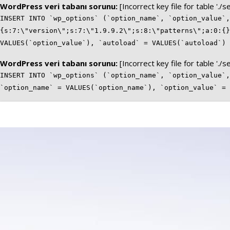
WordPress veri tabanı sorunu:
[Incorrect key file for table './
INSERT INTO `wp_options` (`option_name`, `option_value`,
{s:7:\"version\";s:7:\"1.9.9.2\";s:8:\"patterns\";a:0:{}
VALUES(`option_value`), `autoload` = VALUES(`autoload`)
WordPress veri tabanı sorunu:
[Incorrect key file for table './
INSERT INTO `wp_options` (`option_name`, `option_value`,
`option_name` = VALUES(`option_name`), `option_value` =