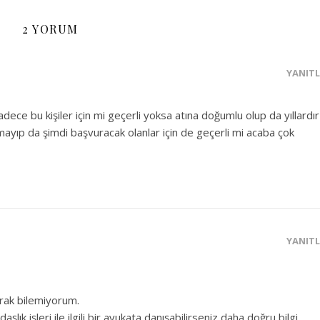
2 YORUM
YANIT
ece bu kişiler için mi geçerli yoksa atına doğumlu olup da yıllardır
amayıp da şimdi başvuracak olanlar için de geçerli mi acaba çok
YANIT
rak bilemiyorum.
aşlık işleri ile ilgili bir avukata danışabilirseniz daha doğru bilgi