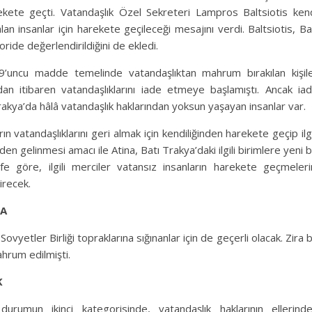
kete geçti. Vatandaşlık Özel Sekreteri Lampros Baltsiotis ken
n insanlar için harekete geçileceği mesajını verdi. Baltsiotis, Ba
ide değerlendirildiğini de ekledi.
9’uncu madde temelinde vatandaşlıktan mahrum bırakılan kişil
dan itibaren vatandaşlıklarını iade etmeye başlamıştı. Ancak ia
Trakya’da hâlâ vatandaşlık haklarından yoksun yaşayan insanlar var.
ın vatandaşlıklarını geri almak için kendiliğinden harekete geçip ilgi
 gelinmesi amacı ile Atina, Batı Trakya’daki ilgili birimlere yeni b
fe göre, ilgili merciler vatansız insanların harekete geçmeleri
irecek.
DA
vyetler Birliği topraklarına sığınanlar için de geçerli olacak. Zira 
ahrum edilmişti.
K
durumun ikinci kategorisinde, vatandaşlık haklarının ellerind