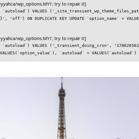
seyyahca/wp_options.MYI'; try to repair it]
 `autoload`) VALUES ('_site_transient_wp_theme_files_pat
}', 'off') ON DUPLICATE KEY UPDATE `option_name` = VALUE
seyyahca/wp_options.MYI'; try to repair it]
 `autoload`) VALUES ('_transient_doing_cron', '178626562
 VALUES(`option_value`), `autoload` = VALUES(`autoload`)