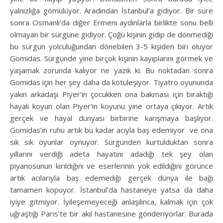
yalnızlığa gömülüyor. Aradından İstanbul’a gidiyor. Bir süre
sonra Osmanlı’da diğer Ermeni aydınlarla birlikte sonu belli
olmayan bir sürgüne gidiyor. Çoğu kişinin gidip de dönmediği
bu sürgün yolculuğundan dönebilen 3-5 kişiden biri oluyor
Gomidas. Sürgünde yine birçok kişinin kayıplarını görmek ve
yaşamak zorunda kalıyor ne yazık ki. Bu noktadan sonra
Gomidas için her şey daha da kötüleşiyor. Tiyatro oyununda
yakın arkadaşı Piyer’in çocukken ona bakması için bıraktığı
hayali koyun olan Piyer’in koyunu yine ortaya çıkıyor. Artık
gerçek ve hayal dünyası birbirine karışmaya başlıyor.
Gomidas’ın ruhu artık bu kadar acıyla baş edemiyor ve ona
sık sık oyunlar oynuyor. Sürgünden kurtulduktan sonra
yıllarını verdiği adeta hayatını adadığı tek şey olan
piyanosunun kırıldığını ve eserlerinin yok edildiğini görünce
artık acılarıyla baş edemediği gerçek dünya ile bağı
tamamen kopuyor. İstanbul’da hastaneye yatsa da daha
iyiye gitmiyor. İyileşemeyeceği anlaşılınca, kalmak için çok
uğraştığı Paris’te bir akıl hastanesine gönderiyorlar. Burada