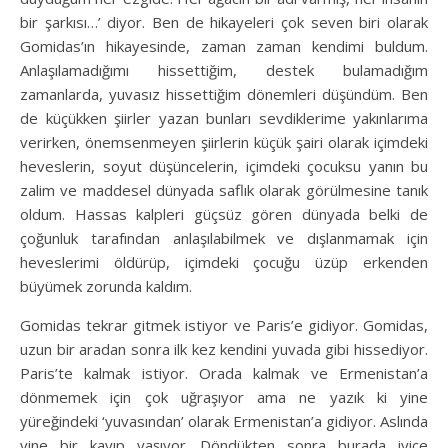
bir şarkısı…’ diyor. Ben de hikayeleri çok seven biri olarak
Gomidas’ın hikayesinde, zaman zaman kendimi buldum.
Anlaşılamadığımı hissettiğim, destek bulamadığım
zamanlarda, yuvasız hissettiğim dönemleri düşündüm. Ben
de küçükken şiirler yazan bunları sevdiklerime yakınlarıma
verirken, önemsenmeyen şiirlerin küçük şairi olarak içimdeki
heveslerin, soyut düşüncelerin, içimdeki çocuksu yanın bu
zalim ve maddesel dünyada saflık olarak görülmesine tanık
oldum. Hassas kalpleri güçsüz gören dünyada belki de
çoğunluk tarafından anlaşılabilmek ve dışlanmamak için
heveslerimi öldürüp, içimdeki çocuğu üzüp erkenden
büyümek zorunda kaldım.
Gomidas tekrar gitmek istiyor ve Paris’e gidiyor. Gomidas,
uzun bir aradan sonra ilk kez kendini yuvada gibi hissediyor.
Paris’te kalmak istiyor. Orada kalmak ve Ermenistan’a
dönmemek için çok uğraşıyor ama ne yazık ki yine
yüreğindeki ‘yuvasından’ olarak Ermenistan’a gidiyor. Aslında
yine bir kayıp yaşıyor. Döndükten sonra burada iyice