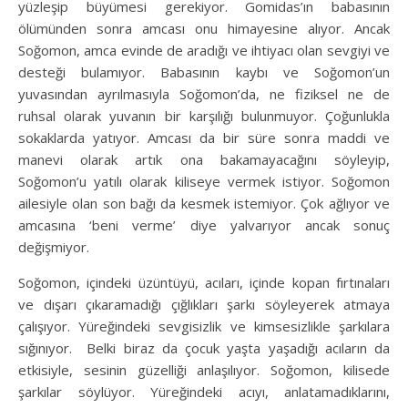
yüzleşip büyümesi gerekiyor. Gomidas’ın babasının
ölümünden sonra amcası onu himayesine alıyor. Ancak
Soğomon, amca evinde de aradığı ve ihtiyacı olan sevgiyi ve
desteği bulamıyor. Babasının kaybı ve Soğomon’un
yuvasından ayrılmasıyla Soğomon’da, ne fiziksel ne de
ruhsal olarak yuvanın bir karşılığı bulunmuyor. Çoğunlukla
sokaklarda yatıyor. Amcası da bir süre sonra maddi ve
manevi olarak artık ona bakamayacağını söyleyip,
Soğomon’u yatılı olarak kiliseye vermek istiyor. Soğomon
ailesiyle olan son bağı da kesmek istemiyor. Çok ağlıyor ve
amcasına ‘beni verme’ diye yalvarıyor ancak sonuç
değişmiyor.
Soğomon, içindeki üzüntüyü, acıları, içinde kopan fırtınaları
ve dışarı çıkaramadığı çığlıkları şarkı söyleyerek atmaya
çalışıyor. Yüreğindeki sevgisizlik ve kimsesizlikle şarkılara
sığınıyor. Belki biraz da çocuk yaşta yaşadığı acıların da
etkisiyle, sesinin güzelliği anlaşılıyor. Soğomon, kilisede
şarkılar söylüyor. Yüreğindeki acıyı, anlatamadıklarını,