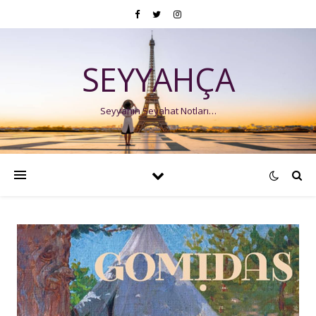
SEYYAHÇA
Seyyahın Seyahat Notları…