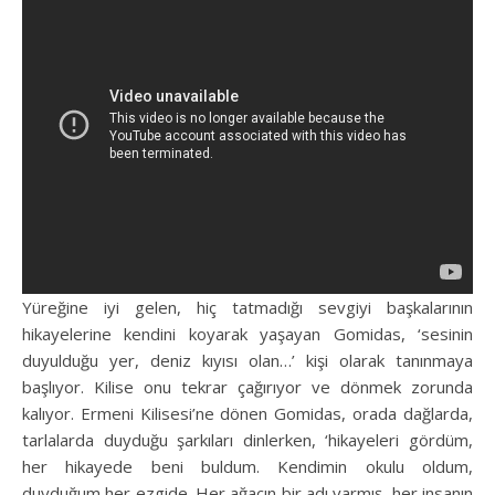
Yüreğine iyi gelen, hiç tatmadığı sevgiyi başkalarının
hikayelerine kendini koyarak yaşayan Gomidas, ‘sesinin
duyulduğu yer, deniz kıyısı olan…’ kişi olarak tanınmaya
başlıyor. Kilise onu tekrar çağırıyor ve dönmek zorunda
kalıyor. Ermeni Kilisesi’ne dönen Gomidas, orada dağlarda,
tarlalarda duyduğu şarkıları dinlerken, ‘hikayeleri gördüm,
her hikayede beni buldum. Kendimin okulu oldum,
duyduğum her ezgide. Her ağacın bir adı varmış, her insanın