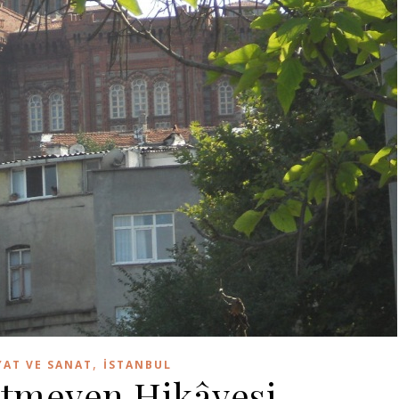
,
YAT VE SANAT
İSTANBUL
itmeyen Hikâyesi…