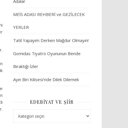
Adalar
MEİS ADASI REHBERİ ve GEZİLECEK
hi
YERLER
er
Tatil Yapayım Derken Mağdur Olmayın!
r.
Gomidas Tiyatro Oyununun Bende
in
Bıraktığı İzler
ük
Ayın Biri Kilisesi’nde Dilek Dilemek
le
en
EDEBIYAT VE ŞIIR
li
r.
Edebiyat ve Şiir