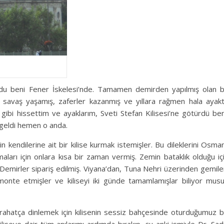
yordu beni Fener İskelesi’nde. Tamamen demirden yapılmış olan 
çok savaş yaşamış, zaferler kazanmış ve yıllara rağmen hala ayak
gibi hissettim ve ayaklarım, Sveti Stefan Kilisesi’ne götürdü ben
ı geldi hemen o anda.
n kendilerine ait bir kilise kurmak istemişler. Bu dileklerini Osman
maları için onlara kısa bir zaman vermiş. Zemin bataklık olduğu iç
 Demirler sipariş edilmiş. Viyana’dan, Tuna Nehri üzerinden gemile
monte etmişler ve kiliseyi iki günde tamamlamışlar biliyor mus
i rahatça dinlemek için kilisenin sessiz bahçesinde oturduğumuz b