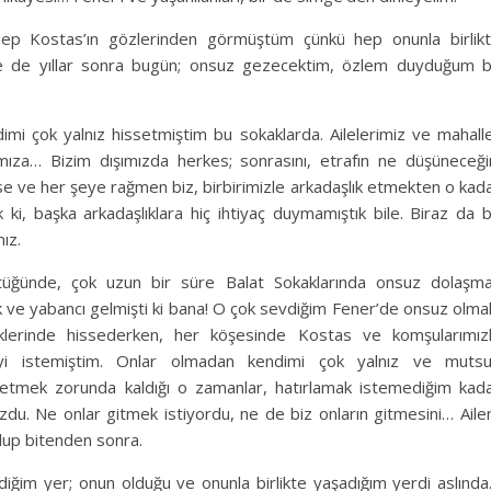
hep Kostas’ın gözlerinden görmüştüm çünkü hep onunla birlik
se de yıllar sonra bugün; onsuz gezecektim, özlem duyduğum 
mi çok yalnız hissetmiştim bu sokaklarda. Ailelerimiz ve mahalle
ımıza… Bizim dışımızda herkes; sonrasını, etrafın ne düşüneceği
e ve her şeye rağmen biz, birbirimizle arkadaşlık etmekten o kad
 ki, başka arkadaşlıklara hiç ihtiyaç duymamıştık bile. Biraz da 
ız.
tüğünde, çok uzun bir süre Balat Sokaklarında onsuz dolaşm
 ve yabancı gelmişti ki bana! O çok sevdiğim Fener’de onsuz olma
liklerinde hissederken, her köşesinde Kostas ve komşularımız
eyi istemiştim. Onlar olmadan kendimi çok yalnız ve muts
etmek zorunda kaldığı o zamanlar, hatırlamak istemediğim kad
zdu. Ne onlar gitmek istiyordu, ne de biz onların gitmesini… Ail
lup bitenden sonra.
diğim yer; onun olduğu ve onunla birlikte yaşadığım yerdi aslınd