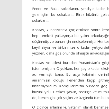
Fener ve Balat sokaklarını, şimdiye kadar 
gezmiştim bu sokakları… Biraz hüzünlü gel
sokakları…
Kostas, Yunanistan’a göç ettikten sonra kendi
hep temkinli yaklaşmıştı bu yakın arkadaşlığ
düşünmüş ve bunun için endişelenmişti. Herkes
keyif alıyor ve birbirimize o kadar yetiyorduk
yüzden, daha göz önünde olmuştu arkadaşlığım
Kostas ve ailesi buradan Yunanistan’a göç
istememiştim. O yokken, her şey o kadar eksik
acı vermişti bana. Bu acıyı kalbimin derin
anılarımızın olduğu Fener’den kaçıp gitm
hissediyordum. Komşularımızın buradan göç 
hüzünlüydü. Herkes şaşkın, tedirgin ve mutsu
de, benim gibi çok şaşkın ve üzgündü tüm bu o
O gidince anladım ki, vatanım olarak benimse