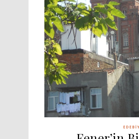
EDEBI
Fener’in B