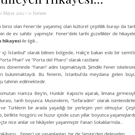
0 Mayıs 2012
/
0 Yorum
irisi olan Fener’de yaşanmış olan kültürel çeşitlilik burayı da tari
n de ev sahibi yapmıştır. Fener’deki tarihi güzellikler de hikayel
n hikayesi
ile ilgili…
r içi İstanbul” olarak bilinen bölgede, Haliç’e bakan eski bir semtti
Porta Phari” ve “Porta del Pharo” olarak rastlanır.
ns döneminde “Fanari” adını taşımaktaydı. Şimdiki Fener iskelesin
ri bulunmaktaydı. Bu fenerin, İstanbul’da meydana gelen büy
u tahmin edilmektedir.
 Komutan Hamza Bey’in, Hünkâr Kapısı’nı aşarak, limana girmesiy
 Burası, tarih boyunca Musevilerin, “Sefaradim” olarak isimlendiril
ve Türklerin bir arada yaşadığı bir yerleşim yeri olmuştur. Çeşit
e, birlikte hoşgörü ve huzur içinde uzun yıllar boyunca yaşamışlardı
 nice anılar ve hikâyeler yaşanmıştır Fanari Sokakları’nda…
hikâyesi… Fener’i ve yaşanılanları, bir de Simge’den dinleyelim.