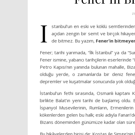
1
İ
stanbul’un en eski ve köklü semtlerinden b
açıdan zengin bir semt ve birçok hikayeni
de bitmez. Bu yazım,
Fener’in bitmeye
Fener; tarihi yarımada, “İlk İstanbul” ya da “Su
Fener ismine, yabancı tarihçilerin eserlerinde “
Petro Kapısı’nın yanında bulunan mahalle, Biza
olduğu yerde, o zamanlarda bir deniz fene
depremler ve kuşatmalar sonucunda yok olduğ
İstanbul’un fethi sırasında, Osmanlı kaptanı
birlikte Balat’ın yeni tarihi de başlamış oldu.
İspanyol Musevilerinin, Rumların, Ermenilerin 
kökenlerden gelen bu halk; eski adıyla Fanari’d
Bizans döneminden günümüze kadar olan süreçte
Bu hikâyelerden birisi de; Kostas ile Simge’nin 