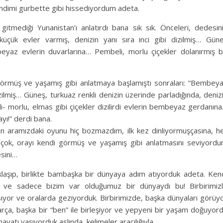
imi gurbette gibi hissediyordum adeta.
gitmediği Yunanistan’ı anlatırdı bana sık sık. Önceleri, dedesin
küçük evler varmış, denizin yanı sıra inci gibi dizilmiş… Gün
beyaz evlerin duvarlarına… Pembeli, morlu çiçekler dolanırmış b
i görmüş ve yaşamış gibi anlatmaya başlamıştı sonraları: “Bembey
dizilmiş… Güneş, turkuaz renkli denizin üzerinde parladığında, deniz
i- morlu, elmas gibi çiçekler dizilirdi evlerin bembeyaz gerdanın
yı!” derdi bana.
in aramızdaki oyunu hiç bozmazdım, ilk kez dinliyormuşçasına, h
n çok, orayı kendi görmüş ve yaşamış gibi anlatmasını seviyord
esini…
laşıp, birlikte bambaşka bir dünyaya adım atıyorduk adeta. Ken
uz ve sadece bizim var olduğumuz bir dünyaydı bu! Birbirimiz
ıyor ve oralarda geziyorduk. Birbirimizde, başka dünyaları görüy
parça, başka bir “ben” ile birleşiyor ve yepyeni bir yaşam doğuyor
yatı yaşıyorduk aslında, kelimeler aracılığıyla…