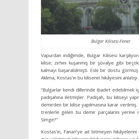
Bulgar Kilisesi-Fener
Vapurdan indiğimde, Bulgar Kilisesi karşılı
kilise; zırhını kuşanmış bir şövalye gibi bir
kalmayı başarabilmişti. Eski bir dostu görmüş 
Aklıma, Kostas’ın bu kilisenin hikâyesini anlatış
“Bulgarlar kendi dillerinde ibadet edebilmek içi
padişahına iletmişler. Padişah, bu kiliseyi yap
demirden bir kilise yapılmasına karar verilmiş.
trenlerle gelen bu demir parçalarını yerine 
Simge?”
Kostas’ın, Fanari’ye ait bitmeyen hikâyelerin