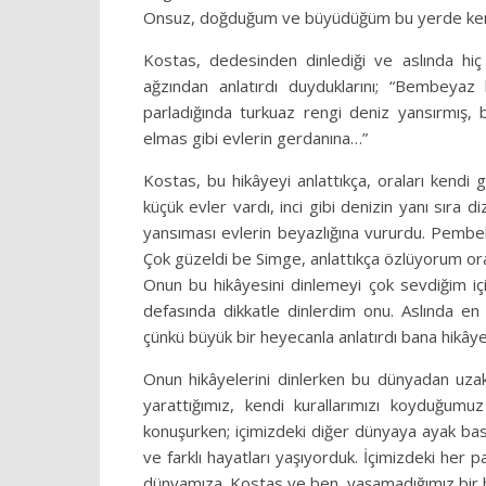
Onsuz, doğduğum ve büyüdüğüm bu yerde kend
Kostas, dedesinden dinlediği ve aslında hiç 
ağzından anlatırdı duyduklarını; “Bembeyaz 
parladığında turkuaz rengi deniz yansırmış, 
elmas gibi evlerin gerdanına…”
Kostas, bu hikâyeyi anlattıkça, oraları kend
küçük evler vardı, inci gibi denizin yanı sıra 
yansıması evlerin beyazlığına vururdu. Pembel
Çok güzeldi be Simge, anlattıkça özlüyorum ora
Onun bu hikâyesini dinlemeyi çok sevdiğim iç
defasında dikkatle dinlerdim onu. Aslında e
çünkü büyük bir heyecanla anlatırdı bana hikây
Onun hikâyelerini dinlerken bu dünyadan uzak
yarattığımız, kendi kurallarımızı koyduğum
konuşurken; içimizdeki diğer dünyaya ayak bas
ve farklı hayatları yaşıyorduk. İçimizdeki her 
dünyamıza. Kostas ve ben, yaşamadığımız bir ha