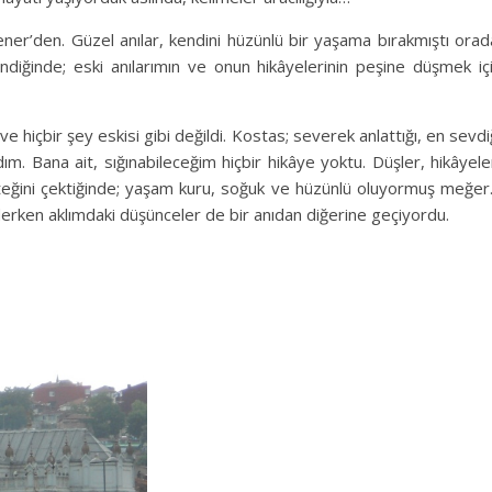
 Fener’den. Güzel anılar, kendini hüzünlü bir yaşama bırakmıştı orad
indiğinde; eski anılarımın ve onun hikâyelerinin peşine düşmek iç
e hiçbir şey eskisi gibi değildi. Kostas; severek anlattığı, en sevdi
m. Bana ait, sığınabileceğim hiçbir hikâye yoktu. Düşler, hikâyele
eteğini çektiğinde; yaşam kuru, soğuk ve hüzünlü oluyormuş meğe
erken aklımdaki düşünceler de bir anıdan diğerine geçiyordu.