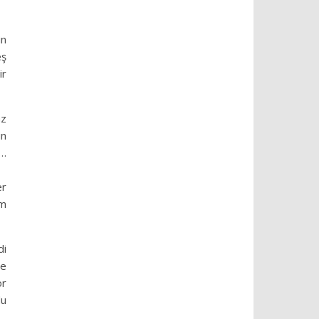
in
eş
ir
az
in
a…
er
um
di
le
or
du