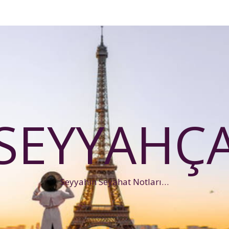
SEYYAHÇ
Seyyahın Seyahat Notları…