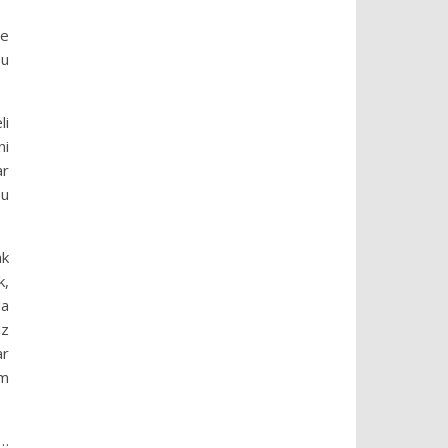
te
bu
li
ni
ar
bu
ak
k,
la
uz
ar
em
a…