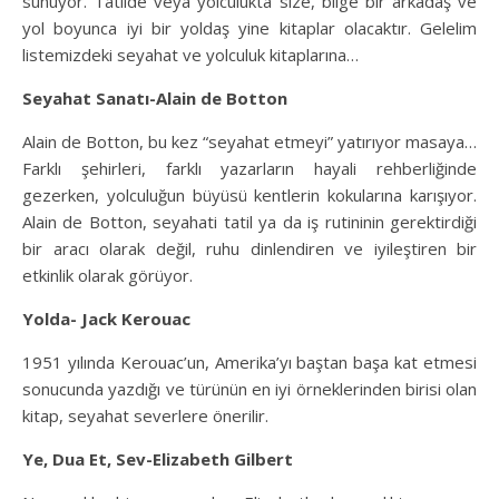
sunuyor. Tatilde veya yolculukta size, bilge bir arkadaş ve
yol boyunca iyi bir yoldaş yine kitaplar olacaktır. Gelelim
listemizdeki seyahat ve yolculuk kitaplarına…
Seyahat Sanatı-Alain de Botton
Alain de Botton, bu kez “seyahat etmeyi” yatırıyor masaya…
Farklı şehirleri, farklı yazarların hayali rehberliğinde
gezerken, yolculuğun büyüsü kentlerin kokularına karışıyor.
Alain de Botton, seyahati tatil ya da iş rutininin gerektirdiği
bir aracı olarak değil, ruhu dinlendiren ve iyileştiren bir
etkinlik olarak görüyor.
Yolda- Jack Kerouac
1951 yılında Kerouac’un, Amerika’yı baştan başa kat etmesi
sonucunda yazdığı ve türünün en iyi örneklerinden birisi olan
kitap, seyahat severlere önerilir.
Ye, Dua Et, Sev-Elizabeth Gilbert