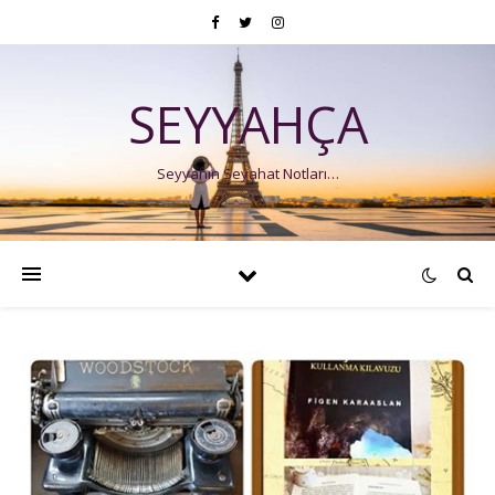
SEYYAHÇA
Seyyahın Seyahat Notları…