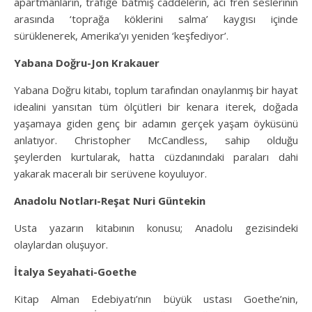
apartmanların, trafiğe batmış caddelerin, acı fren seslerinin
arasında ‘toprağa köklerini salma’ kaygısı içinde
sürüklenerek, Amerika’yı yeniden ‘keşfediyor’.
Yabana Doğru-Jon Krakauer
Yabana Doğru kitabı, toplum tarafından onaylanmış bir hayat
idealini yansıtan tüm ölçütleri bir kenara iterek, doğada
yaşamaya giden genç bir adamın gerçek yaşam öyküsünü
anlatıyor. Christopher McCandless, sahip olduğu
şeylerden kurtularak, hatta cüzdanındaki paraları dahi
yakarak maceralı bir serüvene koyuluyor.
Anadolu Notları-Reşat Nuri Güntekin
Usta yazarın kitabının konusu; Anadolu gezisindeki
olaylardan oluşuyor.
İtalya Seyahati-Goethe
Kitap Alman Edebiyatı’nın büyük ustası
Goethe’nin,