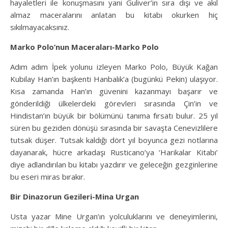
hayaletleri ile konuşmasını yani Guliver’in sıra dışı ve akıl
almaz maceralarını anlatan bu kitabı okurken hiç
sıkılmayacaksınız.
Marko Polo’nun Maceraları-Marko Polo
Adım adım İpek yolunu izleyen Marko Polo, Büyük Kağan
Kubilay Han’ın başkenti Hanbalık’a (bugünkü Pekin) ulaşıyor.
Kısa zamanda Han’ın güvenini kazanmayı başarır ve
gönderildiği ülkelerdeki görevleri sırasında Çin’in ve
Hindistan’ın büyük bir bölümünü tanıma fırsatı bulur. 25 yıl
süren bu geziden dönüşü sırasında bir savaşta Cenevizlilere
tutsak düşer. Tutsak kaldığı dört yıl boyunca gezi notlarına
dayanarak, hücre arkadaşı Rusticano’ya ‘Harikalar Kitabı’
diye adlandırılan bu kitabı yazdırır ve geleceğin gezginlerine
bu eseri miras bırakır.
Bir Dinazorun Gezileri-Mina Urgan
Usta yazar Mine Urgan’ın yolculuklarını ve deneyimlerini,