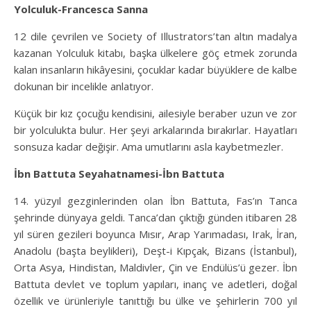
Yolculuk-Francesca Sanna
12 dile çevrilen ve Society of Illustrators’tan altın madalya
kazanan Yolculuk kitabı, başka ülkelere göç etmek zorunda
kalan insanların hikâyesini, çocuklar kadar büyüklere de kalbe
dokunan bir incelikle anlatıyor.
Küçük bir kız çocuğu kendisini, ailesiyle beraber uzun ve zor
bir yolculukta bulur. Her şeyi arkalarında bırakırlar. Hayatları
sonsuza kadar değişir. Ama umutlarını asla kaybetmezler.
İbn Battuta Seyahatnamesi-İbn Battuta
14. yüzyıl gezginlerinden olan İbn Battuta, Fas’ın Tanca
şehrinde dünyaya geldi. Tanca’dan çıktığı günden itibaren 28
yıl süren gezileri boyunca Mısır, Arap Yarımadası, Irak, İran,
Anadolu (başta beylikleri), Deşt-i Kıpçak, Bizans (İstanbul),
Orta Asya, Hindistan, Maldivler, Çin ve Endülüs’ü gezer. İbn
Battuta devlet ve toplum yapıları, inanç ve adetleri, doğal
özellik ve ürünleriyle tanıttığı bu ülke ve şehirlerin 700 yıl