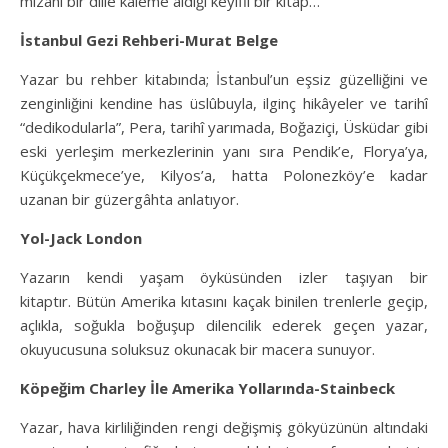
mizahi bir dille kaleme aldığı keyifli bir kitap…
İstanbul Gezi Rehberi-Murat Belge
Yazar bu rehber kitabında; İstanbul’un eşsiz güzelliğini ve
zenginliğini kendine has üslûbuyla, ilginç hikâyeler ve tarihî
“dedikodularla”, Pera, tarihî yarımada, Boğaziçi, Üsküdar gibi
eski yerleşim merkezlerinin yanı sıra Pendik’e, Florya’ya,
Küçükçekmece’ye, Kilyos’a, hatta Polonezköy’e kadar
uzanan bir güzergâhta anlatıyor.
Yol-Jack London
Yazarın kendi yaşam öyküsünden izler taşıyan bir
kitaptır. Bütün Amerika kıtasını kaçak binilen trenlerle geçip,
açlıkla, soğukla boğuşup dilencilik ederek geçen yazar,
okuyucusuna soluksuz okunacak bir macera sunuyor.
Köpeğim Charley İle Amerika Yollarında-Stainbeck
Yazar, hava kirliliğinden rengi değişmiş gökyüzünün altındaki