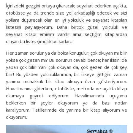
İçinizdeki gezgini ortaya çıkaracak; seyahat ederken uçakta,
otobüste ya da trende size yol arkadaşlığı edecek ve sizi
yollara düşürecek olan en iyi yolculuk ve seyahat kitapları
listesini paylaşıyorum. Daha birçok güzel yolculuk ve
seyahat kitabı eminim vardır ama seçtiğim kitaplardan
oluşan bu liste, şimdilik bu kadar…
Her zaman sorulur ya da bolca konuşulur; çok okuyan mı bilir
yoksa çok gezen mi? Bu sorunun cevabı bence; her ikisini de
yapan çok bilir! Yani çok okuyan da, çok gezen de çok şey
bilir! Bu yüzden yolculuklarımda, bir ülkeye gittiğim zaman
yanıma muhakkak bir kitap almaya özen gösteriyorum.
Havalimanına giderken, otobüste, metroda ve uçakta kitap
okumaya gayret ediyorum. Havalimanında uçuşumu
beklerken bir şeyler okuyorum ya da bazı notlar
karalıyorum. Tatillerimde de yanıma bir kitap alıyorum ve
okuyorum.