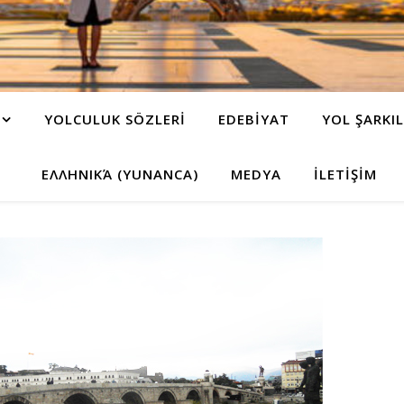
YOLCULUK SÖZLERİ
EDEBİYAT
YOL ŞARKIL
ΕΛΛΗΝΙΚΆ (YUNANCA)
MEDYA
İLETİŞİM