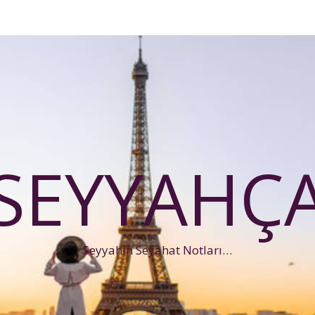
SEYYAHÇ
Seyyahın Seyahat Notları…