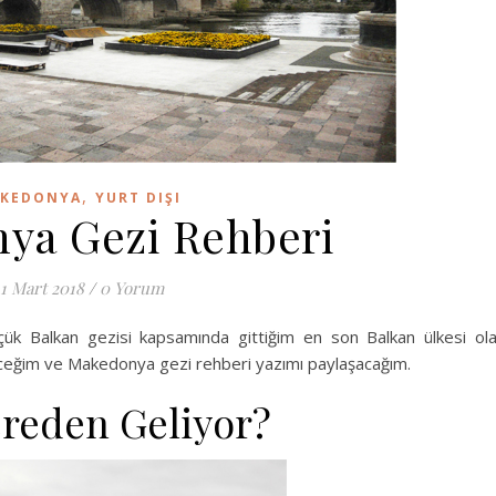
,
KEDONYA
YURT DIŞI
ya Gezi Rehberi
11 Mart 2018
/
0 Yorum
çük Balkan gezisi kapsamında gittiğim en son Balkan ülkesi ol
ceğim ve Makedonya gezi rehberi yazımı paylaşacağım.
reden Geliyor?