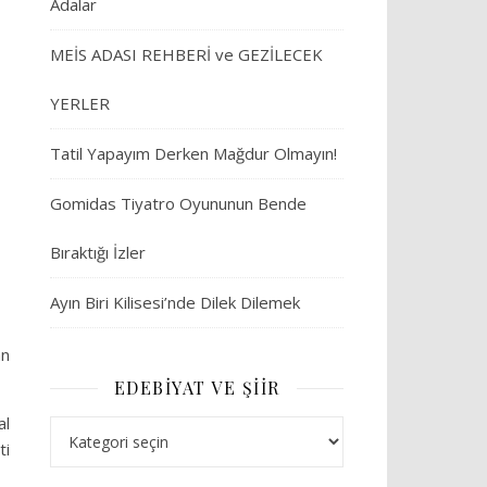
Adalar
MEİS ADASI REHBERİ ve GEZİLECEK
YERLER
Tatil Yapayım Derken Mağdur Olmayın!
Gomidas Tiyatro Oyununun Bende
Bıraktığı İzler
Ayın Biri Kilisesi’nde Dilek Dilemek
an
EDEBIYAT VE ŞIIR
al
Edebiyat ve Şiir
ti