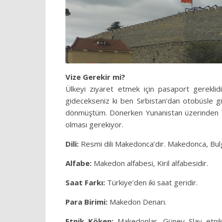
Vize Gerekir mi?
Ülkeyi ziyaret etmek için pasaport gereklid
gidecekseniz ki ben Sırbistan’dan otobüsle g
dönmüştüm. Dönerken Yunanistan üzerinden Tür
olması gerekiyor.
Dili:
Resmi dili Makedonca’dır. Makedonca, Bulgar
Alfabe:
Makedon alfabesi, Kiril alfabesidir.
Saat Farkı:
Türkiye’den iki saat geridir.
Para Birimi:
Makedon Denarı.
Etnik Köken:
Makedonlar, Güney Slav etnik 