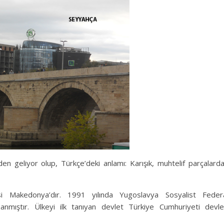
n geliyor olup, Türkçe’deki anlamı: Karışık, muhtelif parçalard
isi Makedonya’dır. 1991 yılında Yugoslavya Sosyalist Feder
zanmıştır. Ülkeyi ilk tanıyan devlet Türkiye Cumhuriyeti devle