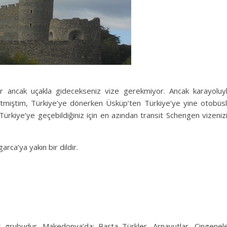
ir ancak uçakla gidecekseniz vize gerekmiyor. Ancak karayoluy
itmiştim, Türkiye’ye dönerken Üsküp’ten Türkiye’ye yine otobüs
kiye’ye geçebildiğiniz için en azından transit Schengen vizeniz
ca’ya yakın bir dildir.
grubudur. Makedonya’da; Başta Türkler, Arnavutlar, Çingenel