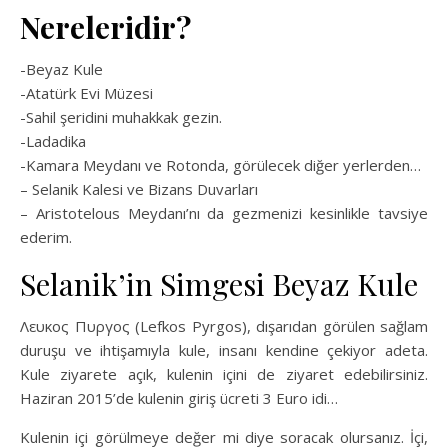
Nereleridir?
-Beyaz Kule
-Atatürk Evi Müzesi
-Sahil şeridini muhakkak gezin.
-Ladadika
-Kamara Meydanı ve Rotonda, görülecek diğer yerlerden…
– Selanik Kalesi ve Bizans Duvarları
– Aristotelous Meydanı’nı da gezmenizi kesinlikle tavsiye
ederim.
Selanik’in Simgesi Beyaz Kule
Λευκος Πυργος (Lefkos Pyrgos), dışarıdan görülen sağlam
duruşu ve ihtişamıyla kule, insanı kendine çekiyor adeta.
Kule ziyarete açık, kulenin içini de ziyaret edebilirsiniz.
Haziran 2015’de kulenin giriş ücreti 3 Euro idi…
Kulenin içi görülmeye değer mi diye soracak olursanız. İçi,