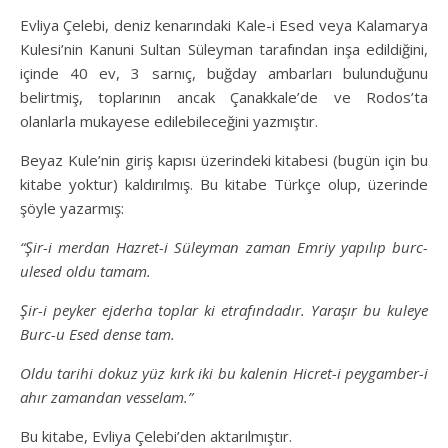
Evliya Çelebi, deniz kenarındaki Kale-i Esed veya Kalamarya
Kulesi’nin Kanuni Sultan Süleyman tarafından inşa edildiğini,
içinde 40 ev, 3 sarnıç, buğday ambarları bulunduğunu
belirtmiş, toplarının ancak Çanakkale’de ve Rodos’ta
olanlarla mukayese edilebileceğini yazmıştır.
Beyaz Kule’nin giriş kapısı üzerindeki kitabesi (bugün için bu
kitabe yoktur) kaldırılmış. Bu kitabe Türkçe olup, üzerinde
şöyle yazarmış:
“Şir-i merdan Hazret-i Süleyman zaman Emriy yapılıp burc-
ulesed oldu tamam.
Şir-i peyker ejderha toplar ki etrafındadır. Yaraşır bu kuleye
Burc-u Esed dense tam.
Oldu tarihi dokuz yüz kırk iki bu kalenin Hicret-i peygamber-i
ahır zamandan vesselam.”
Bu kitabe, Evliya Çelebi’den aktarılmıştır.