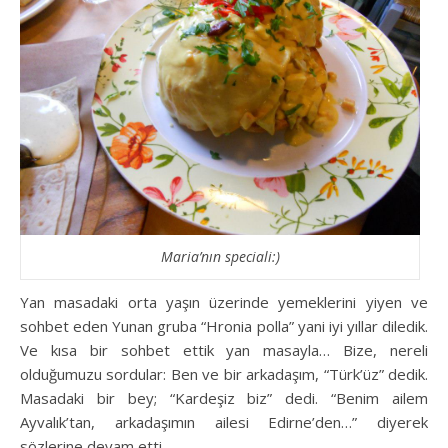
Maria’nın speciali:)
Yan masadaki orta yaşın üzerinde yemeklerini yiyen ve
sohbet eden Yunan gruba “Hronia polla” yani iyi yıllar diledik.
Ve kısa bir sohbet ettik yan masayla… Bize, nereli
olduğumuzu sordular: Ben ve bir arkadaşım, “Türk’üz” dedik.
Masadaki bir bey; “Kardeşiz biz” dedi. “Benim ailem
Ayvalık’tan, arkadaşımın ailesi Edirne’den…” diyerek
sözlerine devam etti.