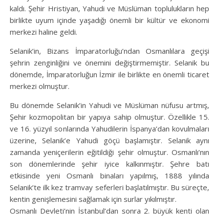
kaldı. Şehir Hristiyan, Yahudi ve Müslüman toplulukların hep
birlikte uyum içinde yaşadığı önemli bir kültür ve ekonomi
merkezi haline geldi.
Selanik’in, Bizans İmparatorluğu’ndan Osmanlılara geçişi
şehrin zenginliğini ve önemini değiştirmemiştir. Selanik bu
dönemde, İmparatorluğun İzmir ile birlikte en önemli ticaret
merkezi olmuştur.
Bu dönemde Selanik’in Yahudi ve Müslüman nüfusu artmış,
Şehir kozmopolitan bir yapıya sahip olmuştur. Özellikle 15.
ve 16. yüzyıl sonlarında Yahudilerin İspanya’dan kovulmaları
üzerine, Selanik’e Yahudi göçü başlamıştır. Selanik aynı
zamanda yeniçerilerin eğitildiği şehir olmuştur. Osmanlı’nın
son dönemlerinde şehir iyice kalkınmıştır. Şehre batı
etkisinde yeni Osmanlı binaları yapılmış, 1888 yılında
Selanik’te ilk kez tramvay seferleri başlatılmıştır. Bu süreçte,
kentin genişlemesini sağlamak için surlar yıkılmıştır.
Osmanlı Devleti’nin İstanbul’dan sonra 2. büyük kenti olan