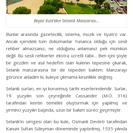
Beyaz Kule’den Selanik Manzarası…
Bunlar arasında gazetecilik, sinema, müzik ve tiyatro var.
Ancak içerideki tüm dokümanlar Yunanca olduğu için sesli
rehber almazsanız, ne olduğunu anlamanız pek mümkün
değil. Bu sesli rehberler ekstra ücretli tabii… Ben içini şöyle
bir gezdim ve asıl hedefim olan kulenin tepesine çıkarak,
Selanik manzarasına bir de tepeden baktım. Manzarayı
görünce anladım ki, kuleye çıkmama kesinlikle değmiş.
Selanik surları, en iyi korunmuş tarihi eserlerindendir. Surlar,
19. yüzyılın son çeyreğinde Cassander (M.Ö. 316)
tarafından kentin temelini oluşturmak için yapılmış ve
yirminci yüzyılın başında, uzun bir bakım süreci geçirmiştir.
Selanik’in simgesi olan bu kule, Osmanlı Devleti tarafından
Kanuni Sultan Süleyman döneminde yaptırılmış. 1535 yılında