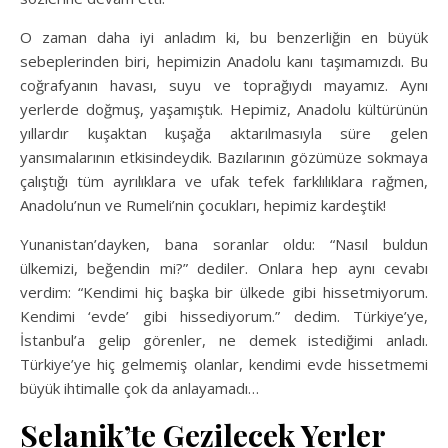
O zaman daha iyi anladım ki, bu benzerliğin en büyük
sebeplerinden biri, hepimizin Anadolu kanı taşımamızdı. Bu
coğrafyanın havası, suyu ve toprağıydı mayamız. Aynı
yerlerde doğmuş, yaşamıştık. Hepimiz, Anadolu kültürünün
yıllardır kuşaktan kuşağa aktarılmasıyla süre gelen
yansımalarının etkisindeydik. Bazılarının gözümüze sokmaya
çalıştığı tüm ayrılıklara ve ufak tefek farklılıklara rağmen,
Anadolu’nun ve Rumeli’nin çocukları, hepimiz kardeştik!
Yunanistan’dayken, bana soranlar oldu: “Nasıl buldun
ülkemizi, beğendin mi?” dediler. Onlara hep aynı cevabı
verdim: “Kendimi hiç başka bir ülkede gibi hissetmiyorum.
Kendimi ‘evde’ gibi hissediyorum.” dedim. Türkiye’ye,
İstanbul’a gelip görenler, ne demek istediğimi anladı.
Türkiye’ye hiç gelmemiş olanlar, kendimi evde hissetmemi
büyük ihtimalle çok da anlayamadı…
Selanik’te Gezilecek Yerler