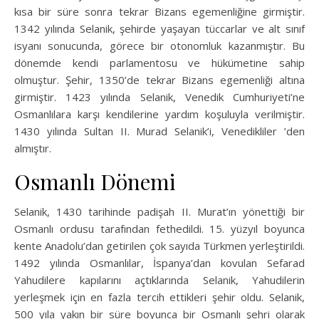
kısa bir süre sonra tekrar Bizans egemenliğine girmiştir.
1342 yılında Selanik, şehirde yaşayan tüccarlar ve alt sınıf
isyanı sonucunda, görece bir otonomluk kazanmıştır. Bu
dönemde kendi parlamentosu ve hükümetine sahip
olmuştur. Şehir, 1350’de tekrar Bizans egemenliği altına
girmiştir. 1423 yılında Selanik, Venedik Cumhuriyeti’ne
Osmanlılara karşı kendilerine yardım koşuluyla verilmiştir.
1430 yılında Sultan II. Murad Selanik’i, Venedikliler ’den
almıştır.
Osmanlı Dönemi
Selanik, 1430 tarihinde padişah II. Murat’ın yönettiği bir
Osmanlı ordusu tarafından fethedildi. 15. yüzyıl boyunca
kente Anadolu’dan getirilen çok sayıda Türkmen yerleştirildi.
1492 yılında Osmanlılar, İspanya’dan kovulan Sefarad
Yahudilere kapılarını açtıklarında Selanik, Yahudilerin
yerleşmek için en fazla tercih ettikleri şehir oldu. Selanik,
500 yıla yakın bir süre boyunca bir Osmanlı şehri olarak