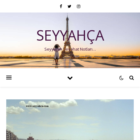
SEYYAHÇA
Seyyahın Seyahat Notları…