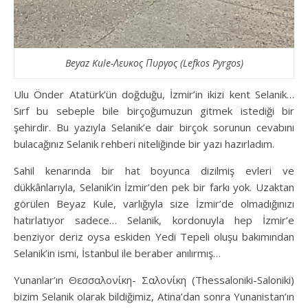
Beyaz Kule-Λευκος Πυργος (Lefkos Pyrgos)
Ulu Önder Atatürk’ün doğduğu, İzmir’in ikizi kent Selanik…
Sırf bu sebeple bile birçoğumuzun gitmek istediği bir
şehirdir. Bu yazıyla Selanik’e dair birçok sorunun cevabını
bulacağınız Selanik rehberi niteliğinde bir yazı hazırladım.
Sahil kenarında bir hat boyunca dizilmiş evleri ve
dükkânlarıyla, Selanik’in İzmir’den pek bir farkı yok. Uzaktan
görülen Beyaz Kule, varlığıyla size İzmir’de olmadığınızı
hatırlatıyor sadece… Selanik, kordonuyla hep İzmir’e
benziyor deriz oysa eskiden Yedi Tepeli oluşu bakımından
Selanik’in ismi, İstanbul ile beraber anılırmış…
Yunanlar’ın Θεσσαλονίκη- Σαλονίκη (Thessaloniki-Saloniki)
bizim Selanik olarak bildiğimiz, Atina’dan sonra Yunanistan’ın