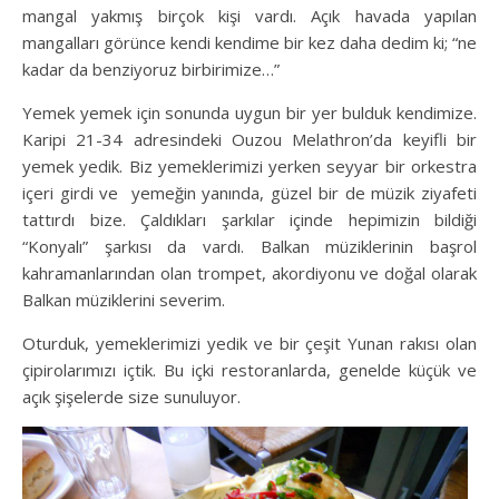
mangal yakmış birçok kişi vardı. Açık havada yapılan
mangalları görünce kendi kendime bir kez daha dedim ki; “ne
kadar da benziyoruz birbirimize…”
Yemek yemek için sonunda uygun bir yer bulduk kendimize.
Karipi 21-34 adresindeki Ouzou Melathron’da keyifli bir
yemek yedik. Biz yemeklerimizi yerken seyyar bir orkestra
içeri girdi ve yemeğin yanında, güzel bir de müzik ziyafeti
tattırdı bize. Çaldıkları şarkılar içinde hepimizin bildiği
“Konyalı” şarkısı da vardı. Balkan müziklerinin başrol
kahramanlarından olan trompet, akordiyonu ve doğal olarak
Balkan müziklerini severim.
Oturduk, yemeklerimizi yedik ve bir çeşit Yunan rakısı olan
çipirolarımızı içtik. Bu içki restoranlarda, genelde küçük ve
açık şişelerde size sunuluyor.