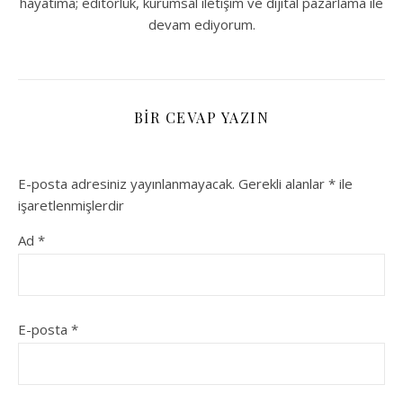
hayatıma; editörlük, kurumsal iletişim ve dijital pazarlama ile
devam ediyorum.
BIR CEVAP YAZIN
E-posta adresiniz yayınlanmayacak.
Gerekli alanlar
*
ile
işaretlenmişlerdir
Ad
*
E-posta
*