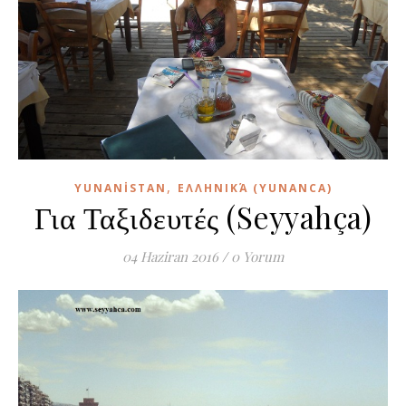
,
YUNANISTAN
ΕΛΛΗΝΙΚΆ (YUNANCA)
Για Ταξιδευτές (Seyyahça)
04 Haziran 2016
/
0 Yorum