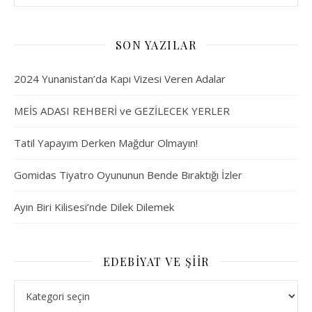
SON YAZILAR
2024 Yunanistan’da Kapı Vizesi Veren Adalar
MEİS ADASI REHBERİ ve GEZİLECEK YERLER
Tatil Yapayım Derken Mağdur Olmayın!
Gomidas Tiyatro Oyununun Bende Bıraktığı İzler
Ayın Biri Kilisesi’nde Dilek Dilemek
EDEBIYAT VE ŞIIR
Edebiyat ve Şiir