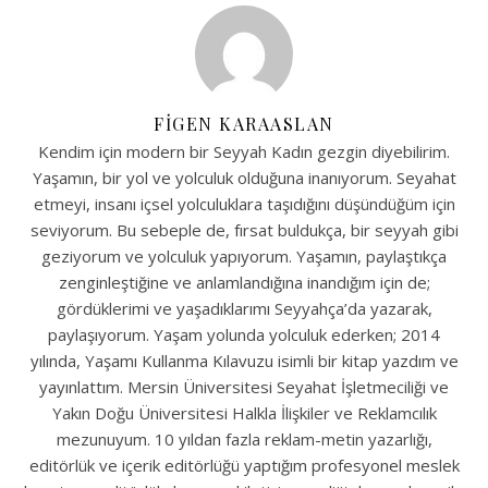
FIGEN KARAASLAN
Kendim için modern bir Seyyah Kadın gezgin diyebilirim.
Yaşamın, bir yol ve yolculuk olduğuna inanıyorum. Seyahat
etmeyi, insanı içsel yolculuklara taşıdığını düşündüğüm için
seviyorum. Bu sebeple de, fırsat buldukça, bir seyyah gibi
geziyorum ve yolculuk yapıyorum. Yaşamın, paylaştıkça
zenginleştiğine ve anlamlandığına inandığım için de;
gördüklerimi ve yaşadıklarımı Seyyahça’da yazarak,
paylaşıyorum. Yaşam yolunda yolculuk ederken; 2014
yılında, Yaşamı Kullanma Kılavuzu isimli bir kitap yazdım ve
yayınlattım. Mersin Üniversitesi Seyahat İşletmeciliği ve
Yakın Doğu Üniversitesi Halkla İlişkiler ve Reklamcılık
mezunuyum. 10 yıldan fazla reklam-metin yazarlığı,
editörlük ve içerik editörlüğü yaptığım profesyonel meslek