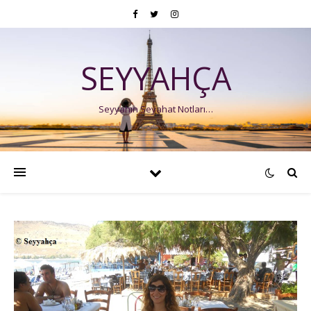
SEYYAHÇA
Seyyahın Seyahat Notları…