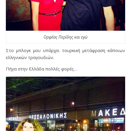
Ορφέας Περίδης και
εγώ
Στο μπλογκ μου υπάρχει τουρκική μετάφραση κάποιων
ελληνικών τραγουδιών.
Πήγα στην Ελλάδα πολλές φορές…