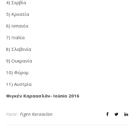
4) Σερβία
5) Κροατία
6) Ισπανία
7) Ιταλία
8) Σλοβενία
9) Ουκρανία
10) Φύρομ
11)
Αυστρία
Φιγκέν Καραασλάν- Ioúnio 2016
Yazar:
Figen Karaaslan